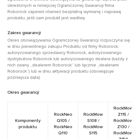
określonych w niniejszej Ograniczonej Gwarancji firma
Roborock zapewni również bezpłatną wymianę i naprawę
produktu, jeśli sam produkt jest wadliwy.
Zakres gwarancji
Okres obowiązywania Ograniczonej Gwarancji rozpoczyna się
w dniu pierwotnego zakupu Produktu od firmy Roborock,
autoryzowanego sprzedawcy Roborock, autoryzowanego
dystrybutora Roborock lub autoryzowanego dealera (każdy z
nich zwany „dealerem Roborock” lub łącznie „dealerami
Roborock”) lub w dniu aktywacji produktu (obowiązuje
późniejsza data).
Okres gwarancji
RockMow
RockNeo
RockMow
Z115 /
Komponenty
Q105 /
S108 /
RockMow
produktu
RockNeo
RockMow
Z130 /
Q110
S115
RockMow