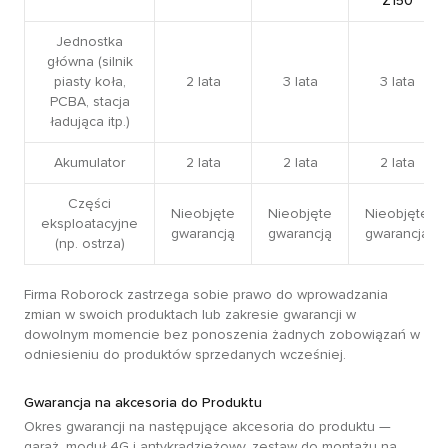
Z150
Jednostka
główna (silnik
piasty koła,
2 lata
3 lata
3 lata
PCBA, stacja
ładująca itp.)
Akumulator
2 lata
2 lata
2 lata
Części
Nieobjęte
Nieobjęte
Nieobjęte
eksploatacyjne
gwarancją
gwarancją
gwarancją
(np. ostrza)
Firma Roborock zastrzega sobie prawo do wprowadzania
zmian w swoich produktach lub zakresie gwarancji w
dowolnym momencie bez ponoszenia żadnych zobowiązań w
odniesieniu do produktów sprzedanych wcześniej.
Gwarancja na akcesoria do Produktu
Okres gwarancji na następujące akcesoria do produktu —
garaż, moduł 4G i antykradzieżowy, zestaw do montażu na