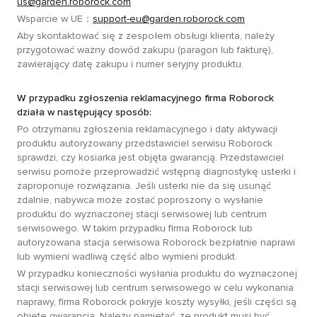
us@garden.roborock.com
Wsparcie w UE：
support-eu@garden.roborock.com
Aby skontaktować się z zespołem obsługi klienta, należy
przygotować ważny dowód zakupu (paragon lub fakturę),
zawierający datę zakupu i numer seryjny produktu.
W przypadku zgłoszenia reklamacyjnego firma Roborock
działa w następujący sposób:
Po otrzymaniu zgłoszenia reklamacyjnego i daty aktywacji
produktu autoryzowany przedstawiciel serwisu Roborock
sprawdzi, czy kosiarka jest objęta gwarancją. Przedstawiciel
serwisu pomoże przeprowadzić wstępną diagnostykę usterki i
zaproponuje rozwiązania. Jeśli usterki nie da się usunąć
zdalnie, nabywca może zostać poproszony o wysłanie
produktu do wyznaczonej stacji serwisowej lub centrum
serwisowego. W takim przypadku firma Roborock lub
autoryzowana stacja serwisowa Roborock bezpłatnie naprawi
lub wymieni wadliwą część albo wymieni produkt.
W przypadku konieczności wysłania produktu do wyznaczonej
stacji serwisowej lub centrum serwisowego w celu wykonania
naprawy, firma Roborock pokryje koszty wysyłki, jeśli części są
objęte gwarancją. Należy pamiętać, że produkt musi być