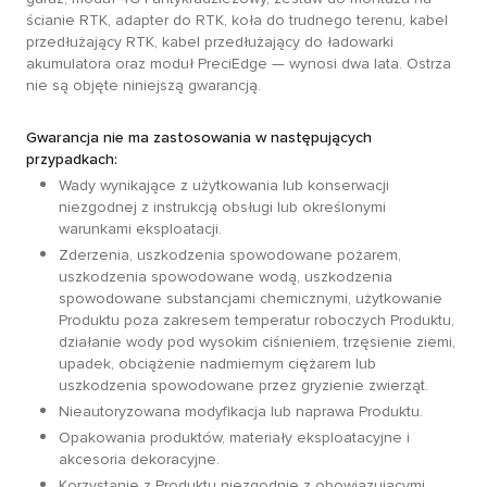
ścianie RTK, adapter do RTK, koła do trudnego terenu, kabel
przedłużający RTK, kabel przedłużający do ładowarki
akumulatora oraz moduł PreciEdge — wynosi dwa lata. Ostrza
nie są objęte niniejszą gwarancją.
Gwarancja nie ma zastosowania w następujących
przypadkach:
Wady wynikające z użytkowania lub konserwacji
niezgodnej z instrukcją obsługi lub określonymi
warunkami eksploatacji.
Zderzenia, uszkodzenia spowodowane pożarem,
uszkodzenia spowodowane wodą, uszkodzenia
spowodowane substancjami chemicznymi, użytkowanie
Produktu poza zakresem temperatur roboczych Produktu,
działanie wody pod wysokim ciśnieniem, trzęsienie ziemi,
upadek, obciążenie nadmiernym ciężarem lub
uszkodzenia spowodowane przez gryzienie zwierząt.
Nieautoryzowana modyfikacja lub naprawa Produktu.
Opakowania produktów, materiały eksploatacyjne i
akcesoria dekoracyjne.
Korzystanie z Produktu niezgodnie z obowiązującymi