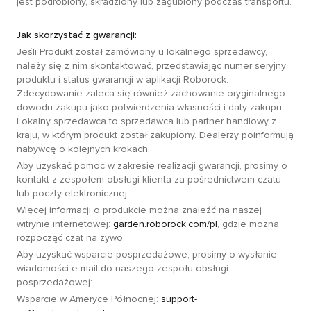
jest podrobiony, skradziony lub zagubiony podczas transportu.
Jak skorzystać z gwarancji:
Jeśli Produkt został zamówiony u lokalnego sprzedawcy,
należy się z nim skontaktować, przedstawiając numer seryjny
produktu i status gwarancji w aplikacji Roborock.
Zdecydowanie zaleca się również zachowanie oryginalnego
dowodu zakupu jako potwierdzenia własności i daty zakupu.
Lokalny sprzedawca to sprzedawca lub partner handlowy z
kraju, w którym produkt został zakupiony. Dealerzy poinformują
nabywcę o kolejnych krokach.
Aby uzyskać pomoc w zakresie realizacji gwarancji, prosimy o
kontakt z zespołem obsługi klienta za pośrednictwem czatu
lub poczty elektronicznej.
Więcej informacji o produkcie można znaleźć na naszej
witrynie internetowej:
garden.roborock.com/pl
, gdzie można
rozpocząć czat na żywo.
Aby uzyskać wsparcie posprzedażowe, prosimy o wysłanie
wiadomości e-mail do naszego zespołu obsługi
posprzedażowej:
Wsparcie w Ameryce Północnej:
support-