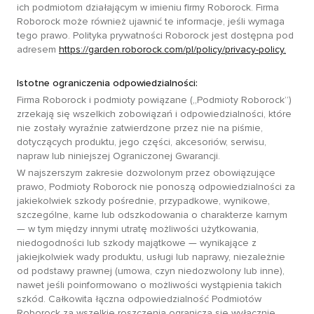
ich podmiotom działającym w imieniu firmy Roborock. Firma
Roborock może również ujawnić te informacje, jeśli wymaga
tego prawo. Polityka prywatności Roborock jest dostępna pod
adresem
https://garden.roborock.com/pl/policy/privacy-policy
.
Istotne ograniczenia odpowiedzialności:
Firma Roborock i podmioty powiązane („Podmioty Roborock”)
zrzekają się wszelkich zobowiązań i odpowiedzialności, które
nie zostały wyraźnie zatwierdzone przez nie na piśmie,
dotyczących produktu, jego części, akcesoriów, serwisu,
napraw lub niniejszej Ograniczonej Gwarancji.
W najszerszym zakresie dozwolonym przez obowiązujące
prawo, Podmioty Roborock nie ponoszą odpowiedzialności za
jakiekolwiek szkody pośrednie, przypadkowe, wynikowe,
szczególne, karne lub odszkodowania o charakterze karnym
— w tym między innymi utratę możliwości użytkowania,
niedogodności lub szkody majątkowe — wynikające z
jakiejkolwiek wady produktu, usługi lub naprawy, niezależnie
od podstawy prawnej (umowa, czyn niedozwolony lub inne),
nawet jeśli poinformowano o możliwości wystąpienia takich
szkód. Całkowita łączna odpowiedzialność Podmiotów
Roborock za wszelkie roszczenia ogranicza się wyłącznie,