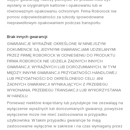
wysłany w oryginalnym kartonie i opakowaniu lub w
równoważnym opakowaniu ochronnym. Firma Roborock nie
ponosi odpowiedzialności za szkody spowodowane
nieprawidłowym opakowaniem podczas transportu.
Brak innych gwarancji:
GWARANCJE WYRAŹNIE OKREŚLONE W NINIEJSZYM
DOKUMENCIE SĄ JEDYNYMI GWARANCJAMI UDZIELANYMI
PRZEZ FIRMĘ ROBOROCK W ODNIESIENIU DO PRODUKTU.
FIRMA ROBOROCK NIE UDZIELA ŻADNYCH INNYCH
GWARANCJI, WYRAŹNYCH LUB DOROZUMIANYCH, W TYM
MIĘDZY INNYMI GWARANCJI PRZYDATNOŚCI HANDLOWEJ
LUB PRZYDATNOŚCI DO OKREŚLONEGO CELU, ANI
ŻADNYCH GWARANCJI WYNIKAJĄCYCH Z PRZEBIEGU
WYKONANIA, PRZEBIEGU TRANSAKCJI LUB WYKORZYSTANIA
W HANDLU.
Ponieważ niektóre kraje/stany lub jurysdykcje nie zezwalają na
wyłączenie wyraźnych lub dorozumianych gwarancji, powyższe
wyłączenie może nie mieć zastosowania w przypadku
użytkownika. W takim przypadku gwarancje te mają
zastosowanie wyłącznie w zakresie i na czas wymagany przez