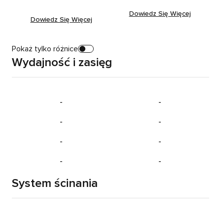
Dowiedz Się Więcej
, RockMow Z115
Dowiedz Się Więcej
, RockMow Z120 LiDAR
Pokaż tylko różnice
Wydajność i zasięg
-
-
-
-
-
-
-
-
System ścinania