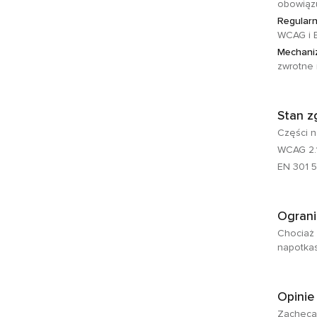
obowiązu
Regular
WCAG i E
Mechaniz
zwrotne 
Stan z
Części n
WCAG 2.
EN 301 
Ograni
Chociaż 
napotkas
Opinie
Zachęcam