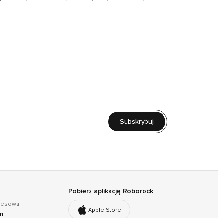
Subskrybuj
Pobierz aplikację Roborock
znesowa
Apple Store
om