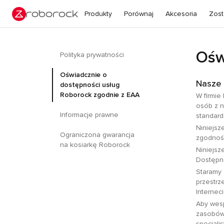
Produkty
Porównaj
Akcesoria
Zost
Ośw
Polityka prywatności
Oświadcznie o
Nasze 
dostępności usług
Roborock zgodnie z EAA
W firmie
osób z n
Informacje prawne
standard
Niniejsz
Ograniczona gwarancja
zgodnośc
na kosiarkę Roborock
Niniejsz
Dostępno
Staramy 
przestrz
Interneci
Aby wesp
zasobów 
specjali