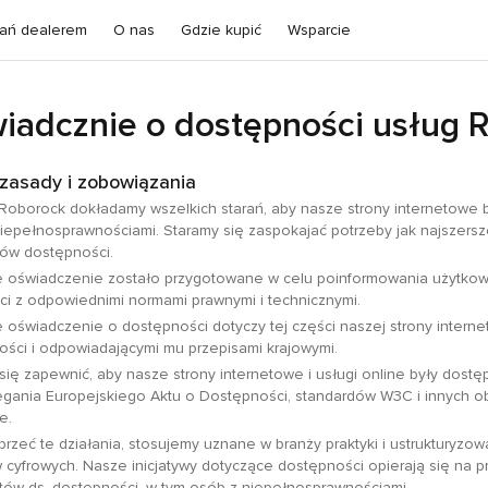
ań dealerem
O nas
Gdzie kupić
Wsparcie
iadcznie o dostępności usług 
zasady i zobowiązania
 Roborock dokładamy wszelkich starań, aby nasze strony internetowe 
iepełnosprawnościami. Staramy się zaspokajać potrzeby jak najszersz
ów dostępności.
e oświadczenie zostało przygotowane w celu poinformowania użytkown
i z odpowiednimi normami prawnymi i technicznymi.
e oświadczenie o dostępności dotyczy tej części naszej strony interne
ści i odpowiadającymi mu przepisami krajowymi.
się zapewnić, aby nasze strony internetowe i usługi online były dostę
egania Europejskiego Aktu o Dostępności, standardów W3C i innych 
e.
rzeć te działania, stosujemy uznane w branży praktyki i ustrukturyzow
cyfrowych. Nasze inicjatywy dotyczące dostępności opierają się na p
stów ds. dostępności, w tym osób z niepełnosprawnościami.