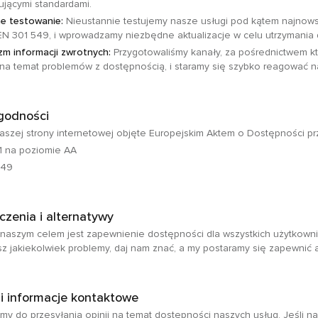
jącymi standardami.
ne testowanie:
Nieustannie testujemy nasze usługi pod kątem najnow
N 301 549, i wprowadzamy niezbędne aktualizacje w celu utrzymania 
m informacji zwrotnych:
Przygotowaliśmy kanały, za pośrednictwem k
na temat problemów z dostępnością, i staramy się szybko reagować na
godności
aszej strony internetowej objęte Europejskim Aktem o Dostępności pr
1 na poziomie AA
549
czenia i alternatywy
naszym celem jest zapewnienie dostępności dla wszystkich użytkowni
z jakiekolwiek problemy, daj nam znać, a my postaramy się zapewnić 
 i informacje kontaktowe
y do przesyłania opinii na temat dostępności naszych usług. Jeśli na