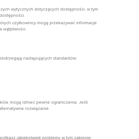
szych wytycznych dotyczących dostępności, w tym
dostępności.
tórych użytkownicy mogą przekazywać informacje
 wątpliwości.
zestrzegają następujących standardów:
ków, mogą istnieć pewne ograniczenia. Jeśli
alternatywne rozwiązanie.
potkasz jakiekolwiek problemy w tym zakresie,