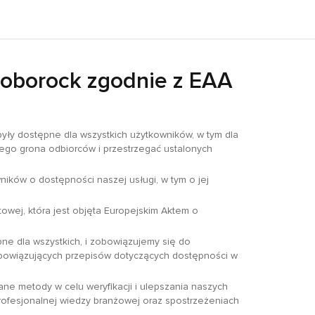
Roborock zgodnie z EAA
były dostępne dla wszystkich użytkowników, w tym dla
ego grona odbiorców i przestrzegać ustalonych
ików o dostępności naszej usługi, w tym o jej
towej, która jest objęta Europejskim Aktem o
pne dla wszystkich, i zobowiązujemy się do
obowiązujących przepisów dotyczących dostępności w
ane metody w celu weryfikacji i ulepszania naszych
rofesjonalnej wiedzy branżowej oraz spostrzeżeniach