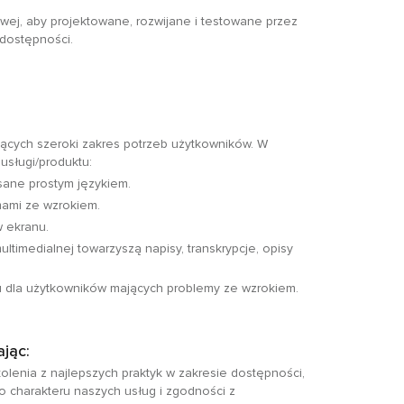
owej, aby projektowane, rozwijane i testowane przez
 dostępności.
ających szeroki zakres potrzeb użytkowników. W
usługi/produktu:
isane prostym językiem.
mami ze wzrokiem.
w ekranu.
ltimedialnej towarzyszą napisy, transkrypcje, opisy
u dla użytkowników mających problemy ze wzrokiem.
jąc:
lenia z najlepszych praktyk w zakresie dostępności,
charakteru naszych usług i zgodności z