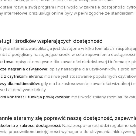
 stale rozwija swój program i możliwości w zakresie dostępności cyfr
ny internetowe oraz usługi online były w pełni zgodne ze standardami
sługi i środków wspierających dostępność
tryna internetowa/aplikacja jest dostępna w kilku formatach zaspokaj
ności podjęliśmy następujące środki w celu zapewnienia dostępności 
ekstowe:
opisy alternatywne dla zawartości nietekstowej i informacje p
cze nagrania dźwiękowe:
opisy narracyjne dla użytkowników z proble
 z czytnikami ekranu:
możliwe jest stosowanie popularnych czytnikó
ywy dla multimediów:
gdy ma to zastosowanie, zawartości wizualnej i mu
e i alternatywne teksty.
ni kontrast i funkcja powiększania:
możliwość zmiany rozmiaru tekst
annie staramy się poprawić naszą dostępność, zapewnia
zkolenia z zakresu dostępności:
Nasz zespół przechodzi regularne szko
nia pracownikom umiejętności wymagane do utrzymania inkluzywnego 