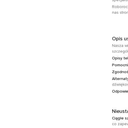
Roborock
nas stro
Opis u
Nasza wi
szczegól
Opisy t
Pomocni
Zgodność
Alternat
dźwiękow
Odpowied
Nieust
Ciągłe s
co zapew