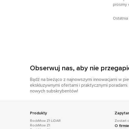
prosimy 
Ostatnia 
Obserwuj nas, aby nie przegapi
Bądź na bieżąco z najnowszymi innowacjami w piel
ekskluzywnymi ofertami i praktycznymi poradami. 
nowych subskrybentów!
Produkty
Zapyta
RockMow Z1 LiDAR
Zostań 
RockMow Z1
O firmi