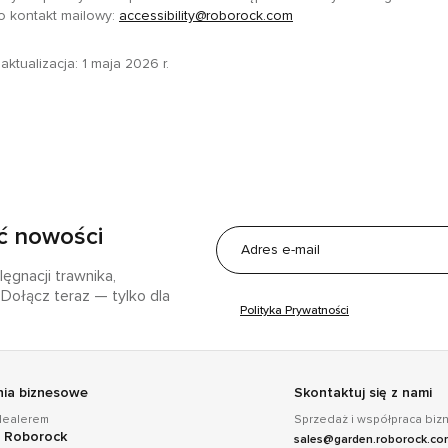
o kontakt mailowy:
accessibility@roborock.com
aktualizacja: 1 maja 2026 r.
ć nowości
ęgnacji trawnika,
Dołącz teraz — tylko dla
Polityka Prywatności
nia biznesowe
Skontaktuj się z nami
dealerem
Sprzedaż i współpraca bi
e Roborock
sales@garden.roborock.c