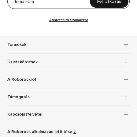
Feliratkozás
Estonia
Eesti keel
Adatvédelmi Szabályzat
Europe
English
Finland
Suomi
Termékek
France
Français
Üzleti kérdések
Germany
Deutsch
A Roborockról
Hungary
magyar
Támogatás
Kapcsolatfelvétel
Ireland
English (Ireland)
A Roborock alkalmazás letöltése
Italy
Italiano