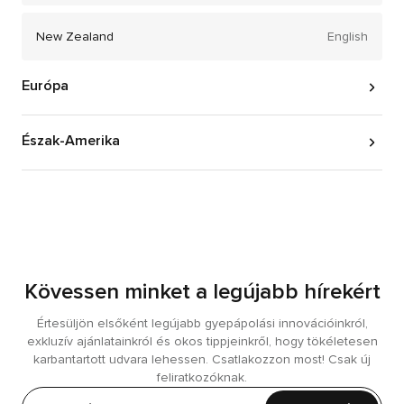
New Zealand
English
Európa
Austria
Deutsch
Észak-Amerika
Belgium
United States
Français
English
Belgium
Nederlands
Kövessen minket a legújabb hírekért
Czechia
čeština
Értesüljön elsőként legújabb gyepápolási innovációinkról,
exkluzív ajánlatainkról és okos tippjeinkről, hogy tökéletesen
Denmark
Dansk
karbantartott udvara lehessen. Csatlakozzon most! Csak új
feliratkozóknak.