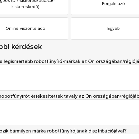
igbox (DIY-kiskereskedő/CE-
Forgalmazó
kiskereskedő)
Online viszonteladó
Egyéb
bbi kérdések
a legismertebb robotfűnyíró-márkák az Ön országában/régiój
robotfűnyírót értékesítettek tavaly az Ön országában/régiójá
ozik bármilyen márka robotfűnyírójának disztribúciójával?