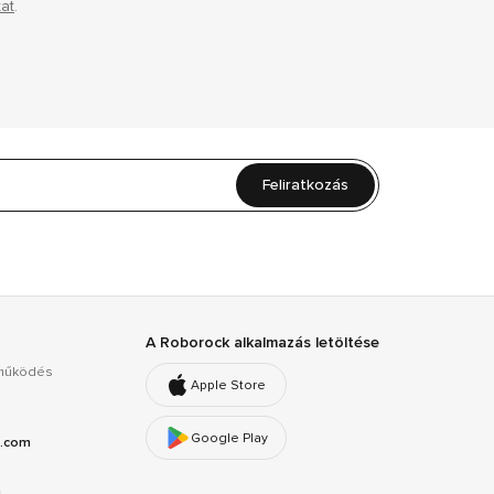
at
.
Feliratkozás
A Roborock alkalmazás letöltése
ttműködés
Apple Store
Google Play
k.com
m