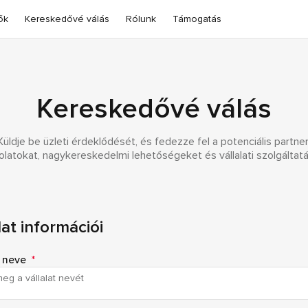
ők
Kereskedővé válás
Rólunk
Támogatás
Kereskedővé válás
Küldje be üzleti érdeklődését, és fedezze fel a potenciális partner
latokat, nagykereskedelmi lehetőségeket és vállalati szolgáltat
lat információi
t neve
*