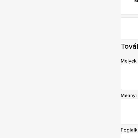
B
Tová
Melyek 
Mennyi 
Foglalk