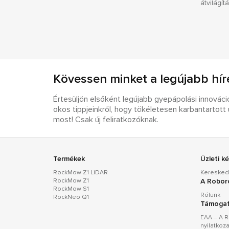
átvilágí
Kövessen minket a legújabb hír
Értesüljön elsőként legújabb gyepápolási innovációi
okos tippjeinkről, hogy tökéletesen karbantartot
most! Csak új feliratkozóknak.
Termékek
Üzleti k
RockMow Z1 LiDAR
Keresked
RockMow Z1
A Robor
RockMow S1
Rólunk
RockNeo Q1
Támoga
EAA – A 
nyilatkoz