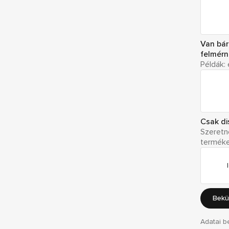
Van bár
felmérni
Példák: 
Csak di
Szeretne
terméke
Bekü
Adatai b