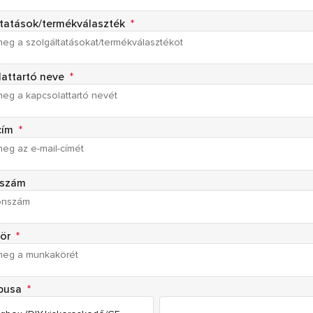
tatások/termékválaszték
*
attartó neve
*
cím
*
nszám
kör
*
ípusa
*