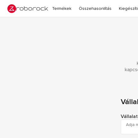
Termékek
Összehasonlítás
Kiegészít
kapcso
Válla
Vállala