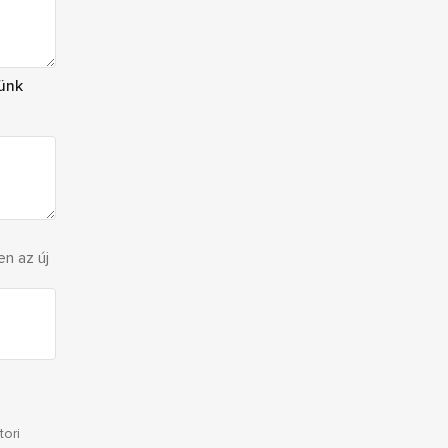
künk
en az új
tori