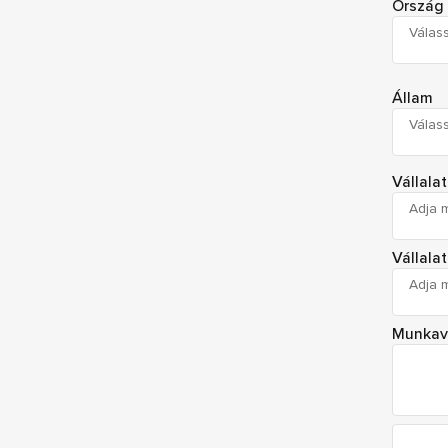
Ország
Válass
Állam
Válass
Vállala
Vállala
Munkav