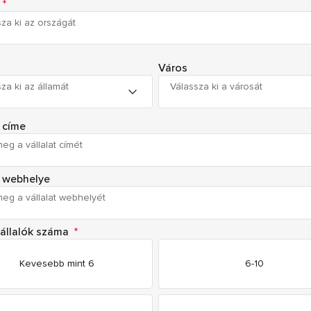
*
za ki az országát
Város
za ki az államát
Válassza ki a városát
t címe
t webhelye
állalók száma
*
Kevesebb mint 6
6-10