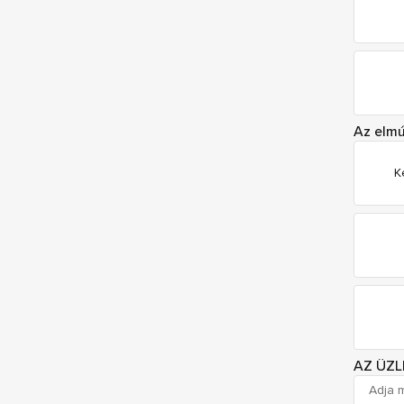
Az elmú
K
AZ ÜZL