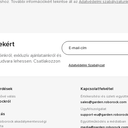
táshoz. További információkért tekintse át az
Adatvédelmi szabályzatunk
ekért
nkról, exkluzív ajánlatainkról és
t udvara lehessen. Csatlakozzon
Adatvédelmi Szabályzat
érdések
Kapcsolatfelvétel
ővé válás
Értékesítési és üzleti együ
ockról
sales@garden.roborock.com
Ügyfélszolgálat
tás
support-eu@garden.roboroc
Roborock akadálymentességi
Együttműködés a médiában
ata
media@garden.roborock.co