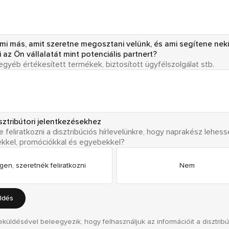
mi más, amit szeretne megosztani velünk, és ami segítene ne
 az Ön vállalatát mint potenciális partnert?
egyéb értékesített termékek, biztosított ügyfélszolgálat stb.
sztribútori jelentkezésekhez
 feliratkozni a disztribúciós hírlevelünkre, hogy naprakész lehess
kkel, promóciókkal és egyebekkel?
Igen, szeretnék feliratkozni
Nem
ldés
eküldésével beleegyezik, hogy felhasználjuk az információit a disztribú