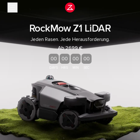
Stop slide rotation
RockMow Z1 LiDAR
Jeden Rasen. Jede Herausforderung.
Ab 2699 €
, 1970/1/1 08:00:00
00
:
00
:
00
:
00
DAYS
HRS
MIN
SEC