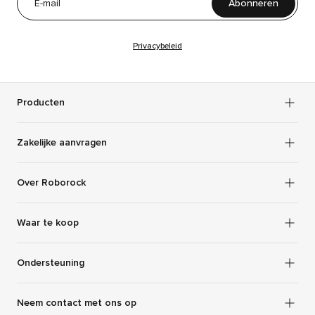
Abonneren
Estonia
Eesti keel
Privacybeleid
Europe
English
Finland
Suomi
Producten
France
Français
Zakelijke aanvragen
Germany
Deutsch
Over Roborock
Hungary
magyar
Waar te koop
Ondersteuning
Ireland
English (Ireland)
Neem contact met ons op
Italy
Italiano