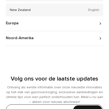
New Zealand
English
Europa
Austria
Deutsch
Noord-Amerika
Belgium
United States
Français
English
Belgium
Nederlands
Volg ons voor de laatste updates
Czechia
čeština
Ontvang als eerste informatie over onze nieuwste innovaties
op het vlak van gazonverzorging, exclusieve aanbiedingen en
Denmark
Dansk
slimme tips voor een perfect onderhouden tuin. Meld u nu aan
– alleen voor nieuwe abonnees!