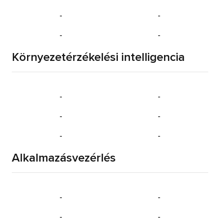
-
-
-
-
Környezetérzékelési intelligencia
-
-
-
-
-
-
Alkalmazásvezérlés
-
-
-
-