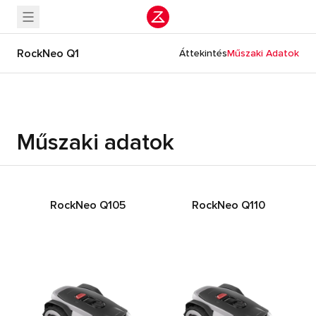
RockNeo Q1
Áttekintés
Műszaki Adatok
Műszaki adatok
RockNeo Q105
RockNeo Q110