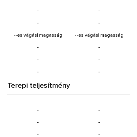
-
-
-
-
-
-es vágási magasság
-
-es vágási magasság
-
-
-
-
-
-
Terepi teljesítmény
-
-
-
-
-
-