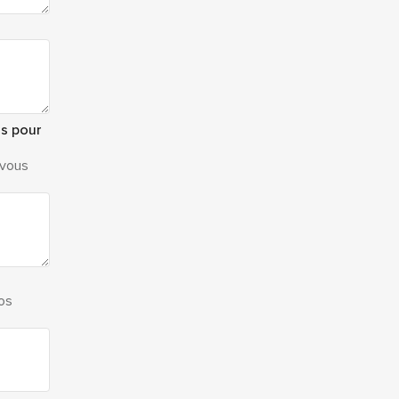
us pour
 vous
os