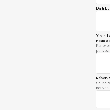
Distrib
Y a-t-i
nous ai
Par exe
pouvez o
Réservé
Souhaite
nouveau