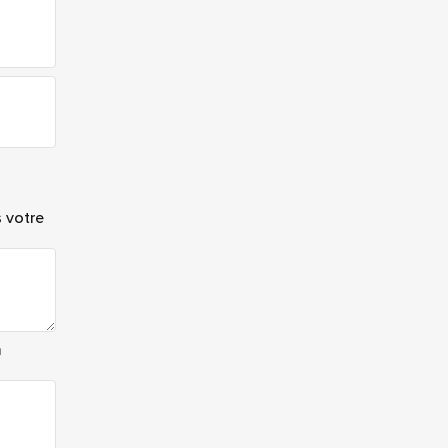
 votre
n