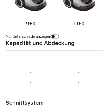
store.price.current:
store.price.current:
799 €
1.199 €
Nur Unterschiede anzeigen
Kapazität und Abdeckung
-
-
-
-
-
-
-
-
Schnittsystem