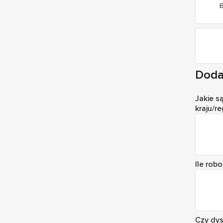
B
Doda
Jakie s
kraju/re
Ile rob
Czy dys