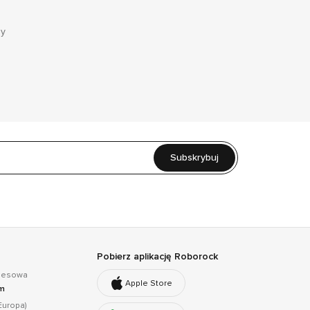
by
Subskrybuj
Pobierz aplikację Roborock
znesowa
Apple Store
om
uropa)