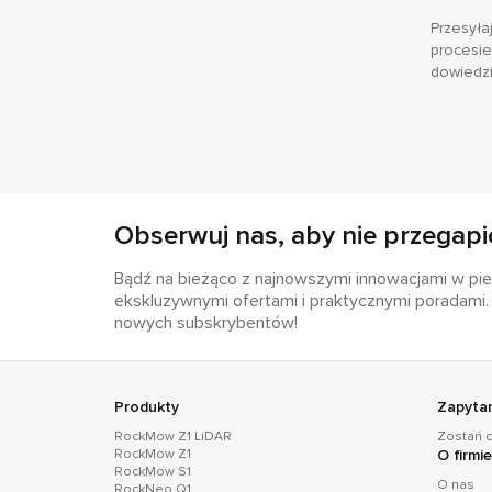
Przesyła
procesie
dowiedzi
Obserwuj nas, aby nie przegapi
Bądź na bieżąco z najnowszymi innowacjami w piel
ekskluzywnymi ofertami i praktycznymi poradami. 
nowych subskrybentów!
Produkty
Zapyta
RockMow Z1 LiDAR
Zostań 
RockMow Z1
O firmi
RockMow S1
O nas
RockNeo Q1