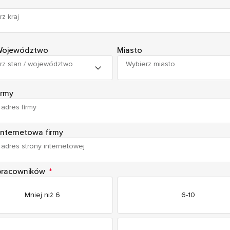
z kraj
 Województwo
Miasto
rz stan / województwo
Wybierz miasto
irmy
internetowa firmy
 pracowników
*
Mniej niż 6
6-10