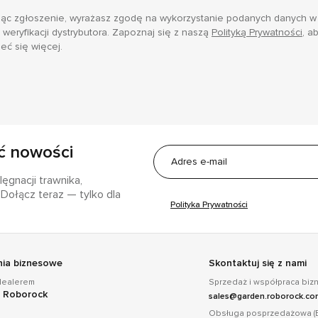
jąc zgłoszenie, wyrażasz zgodę na wykorzystanie podanych danych w
 weryfikacji dystrybutora. Zapoznaj się z naszą
Polityką Prywatności
, a
eć się więcej.
ć nowości
ęgnacji trawnika,
Dołącz teraz — tylko dla
Polityka Prywatności
nia biznesowe
Skontaktuj się z nami
dealerem
Sprzedaż i współpraca bi
e Roborock
sales@garden.roborock.c
Obsługa posprzedażowa (E