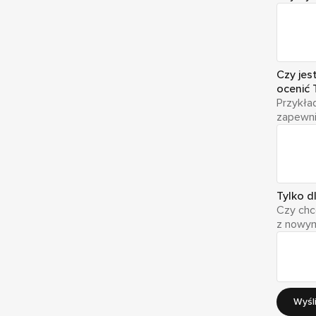
Czy jes
ocenić 
Przykła
zapewnić
Tylko d
Czy chc
z nowym
Wyśli