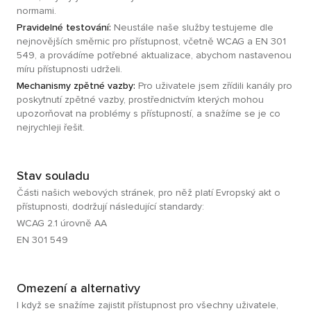
normami.
Pravidelné testování:
Neustále naše služby testujeme dle
nejnovějších směrnic pro přístupnost, včetně WCAG a EN 301
549, a provádíme potřebné aktualizace, abychom nastavenou
míru přístupnosti udrželi.
Mechanismy zpětné vazby:
Pro uživatele jsem zřídili kanály pro
poskytnutí zpětné vazby, prostřednictvím kterých mohou
upozorňovat na problémy s přístupností, a snažíme se je co
nejrychleji řešit.
Stav souladu
Části našich webových stránek, pro něž platí Evropský akt o
přístupnosti, dodržují následující standardy:
WCAG 2.1 úrovně AA
EN 301 549
Omezení a alternativy
I když se snažíme zajistit přístupnost pro všechny uživatele,