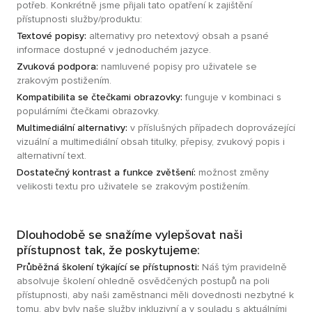
potřeb. Konkrétně jsme přijali tato opatření k zajištění
přístupnosti služby/produktu:
Textové popisy:
alternativy pro netextový obsah a psané
informace dostupné v jednoduchém jazyce.
Zvuková podpora:
namluvené popisy pro uživatele se
zrakovým postižením.
Kompatibilita se čtečkami obrazovky:
funguje v kombinaci s
populárními čtečkami obrazovky.
Multimediální alternativy:
v příslušných případech doprovázející
vizuální a multimediální obsah titulky, přepisy, zvukový popis i
alternativní text.
Dostatečný kontrast a funkce zvětšení:
možnost změny
velikosti textu pro uživatele se zrakovým postižením.
Dlouhodobě se snažíme vylepšovat naši
přístupnost tak, že poskytujeme:
Průběžná školení týkající se přístupnosti:
Náš tým pravidelně
absolvuje školení ohledně osvědčených postupů na poli
přístupnosti, aby naši zaměstnanci měli dovednosti nezbytné k
tomu, aby byly naše služby inkluzivní a v souladu s aktuálními