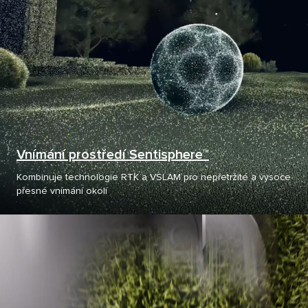
Vnímání prostředí Sentisphere™
Kombinuje technologie RTK a VSLAM pro nepřetržité a vysoce
přesné vnímání okolí