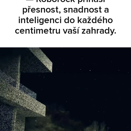
přesnost, snadnost a
přesnost, snadnost a
inteligenci do každého
inteligenci do každého
centimetru vaší zahrady.
centimetru vaší zahrady.