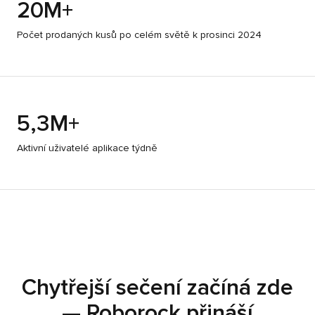
20M+
Počet prodaných kusů po celém světě k prosinci 2024
5,3M+
Aktivní uživatelé aplikace týdně
Chytřejší sečení začíná zde
Chytřejší sečení začíná zde
— Roborock přináší
— Roborock přináší