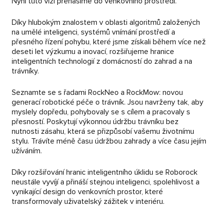
Nyní tuto vizi přenášíme do venkovního prostředí.
Díky hlubokým znalostem v oblasti algoritmů založených
na umělé inteligenci, systémů vnímání prostředí a
přesného řízení pohybu, které jsme získali během více než
deseti let výzkumu a inovací, rozšiřujeme hranice
inteligentních technologií z domácností do zahrad a na
trávníky.
Seznamte se s řadami RockNeo a RockMow: novou
generací robotické péče o trávník. Jsou navrženy tak, aby
myslely dopředu, pohybovaly se s cílem a pracovaly s
přesností. Poskytují výkonnou údržbu trávníku bez
nutnosti zásahu, která se přizpůsobí vašemu životnímu
stylu. Trávíte méně času údržbou zahrady a více času jejím
užíváním.
Díky rozšiřování hranic inteligentního úklidu se Roborock
neustále vyvíjí a přináší stejnou inteligenci, spolehlivost a
vynikající design do venkovních prostor, které
transformovaly uživatelský zážitek v interiéru.