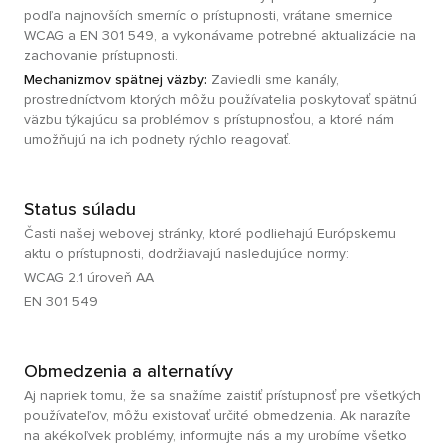
podľa najnovších smerníc o prístupnosti, vrátane smernice
WCAG a EN 301 549, a vykonávame potrebné aktualizácie na
zachovanie prístupnosti.
Mechanizmov spätnej väzby:
Zaviedli sme kanály,
prostredníctvom ktorých môžu používatelia poskytovať spätnú
väzbu týkajúcu sa problémov s prístupnosťou, a ktoré nám
umožňujú na ich podnety rýchlo reagovať.
Status súladu
Časti našej webovej stránky, ktoré podliehajú Európskemu
aktu o prístupnosti, dodržiavajú nasledujúce normy:
WCAG 2.1 úroveň AA
EN 301 549
Obmedzenia a alternatívy
Aj napriek tomu, že sa snažíme zaistiť prístupnosť pre všetkých
používateľov, môžu existovať určité obmedzenia. Ak narazíte
na akékoľvek problémy, informujte nás a my urobíme všetko