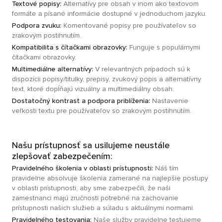
Textové popisy:
Alternatívy pre obsah v inom ako textovom
formáte a písané informácie dostupné v jednoduchom jazyku.
Podpora zvuku:
Komentované popisy pre používateľov so
zrakovým postihnutím.
Kompatibilita s čítačkami obrazovky:
Funguje s populárnymi
čítačkami obrazovky.
Multimediálne alternatívy:
V relevantných prípadoch sú k
dispozícii popisy/titulky, prepisy, zvukový popis a alternatívny
text, ktoré dopĺňajú vizuálny a multimediálny obsah.
Dostatočný kontrast a podpora priblíženia:
Nastavenie
veľkosti textu pre používateľov so zrakovým postihnutím.
Našu prístupnosť sa usilujeme neustále
zlepšovať zabezpečením:
Pravidelného školenia v oblasti prístupnosti:
Náš tím
pravidelne absolvuje školenia zamerané na najlepšie postupy
v oblasti prístupnosti, aby sme zabezpečili, že naši
zamestnanci majú zručnosti potrebné na zachovanie
prístupnosti našich služieb a súladu s aktuálnymi normami.
Pravidelného testovania:
Naše služby pravidelne testujeme