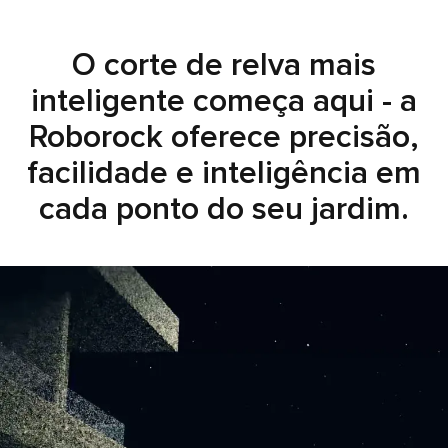
O corte de relva mais
O corte de relva mais
inteligente começa aqui - a
inteligente começa aqui - a
Roborock oferece precisão,
Roborock oferece precisão,
facilidade e inteligência em
facilidade e inteligência em
cada ponto do seu jardim.
cada ponto do seu jardim.