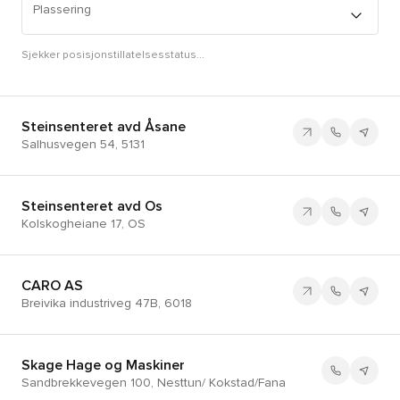
Plassering
Sjekker posisjonstillatelsesstatus...
Steinsenteret avd Åsane
Salhusvegen 54, 5131
Steinsenteret avd Os
Kolskogheiane 17, OS
CARO AS
Breivika industriveg 47B, 6018
Skage Hage og Maskiner
Sandbrekkevegen 100, Nesttun/ Kokstad/Fana