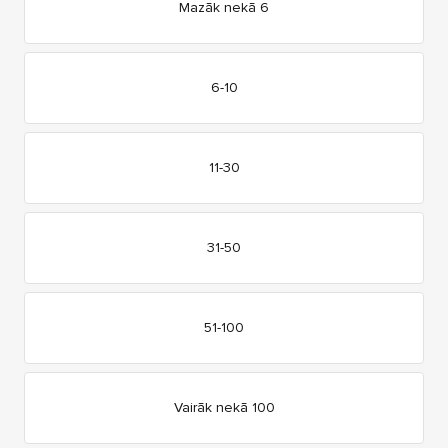
Mazāk nekā 6
6-10
11-30
31-50
51-100
Vairāk nekā 100