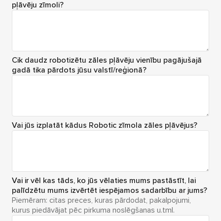
pļāvēju zīmoli?
Cik daudz robotizētu zāles pļāvēju vienību pagājušajā
gadā tika pārdots jūsu valstī/reģionā?
Vai jūs izplatāt kādus Robotic zīmola zāles pļāvējus?
Vai ir vēl kas tāds, ko jūs vēlaties mums pastāstīt, lai
palīdzētu mums izvērtēt iespējamos sadarbību ar jums?
Piemēram: citas preces, kuras pārdodat, pakalpojumi,
kurus piedāvājat pēc pirkuma noslēgšanas u.tml.