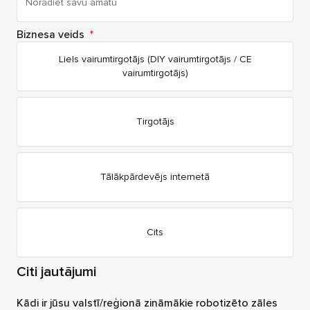
Biznesa veids
*
Liels vairumtirgotājs (DIY vairumtirgotājs / CE
vairumtirgotājs)
Tirgotājs
Tālākpārdevējs internetā
Cits
Citi jautājumi
Kādi ir jūsu valstī/reģionā zināmākie robotizēto zāles