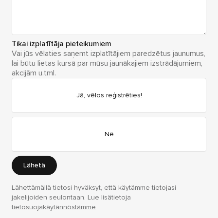
Tikai izplatītāja pieteikumiem
Vai jūs vēlaties saņemt izplatītājiem paredzētus jaunumus,
lai būtu lietas kursā par mūsu jaunākajiem izstrādājumiem,
akcijām u.tml.
Jā, vēlos reģistrēties!
Nē
Lähetä
Lähettämällä tietosi hyväksyt, että käytämme tietojasi
jakelijoiden seulontaan. Lue lisätietoja
tietosuojakäytännöstämme
.