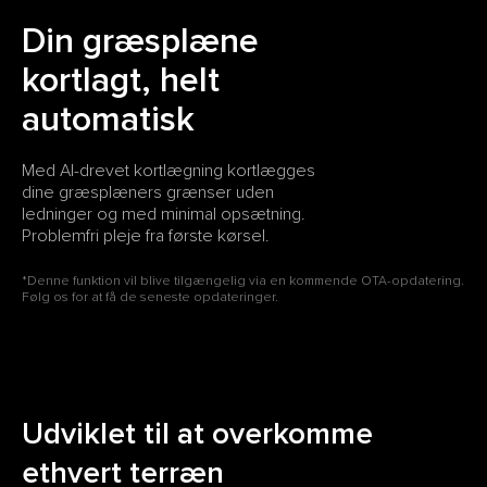
Din græsplæne
kortlagt, helt
automatisk
Med AI-drevet kortlægning kortlægges
dine græsplæners grænser uden
ledninger og med minimal opsætning.
Problemfri pleje fra første kørsel.
*Denne funktion vil blive tilgængelig via en kommende OTA-opdatering.
Følg os for at få de seneste opdateringer.
Udviklet til at overkomme
ethvert terræn