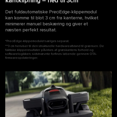
kantklipning – ned til 3cm¹
Det fuldautomatiske PreciEdge-klippemodul
kan komme til blot 3 cm fra kanterne, hvilket
minimerer manuel beskæring og giver et
næsten perfekt resultat.
*PreciEdge-klippemodulet sælges separat.
**3 cm henviser til den strukturelle hardwareafstand til grænsen. De
faktiske klipperesultater påvirkes af græskantens forhold og
softwarelogikken; sidstnævnte forfines løbende gennem OTA-
firmwareopdateringer.