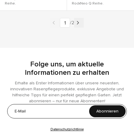
Reihe.
RockNeo Q Reihe.
/
2
pagination.jumpTo
pagination.currentPage 1, pagina
Folge uns, um aktuelle
Informationen zu erhalten
Erhalte als Erster Informationen über unsere neuesten,
innovativen Rasenpflegeprodukte, exklusive Angebote und
hilfreiche Tipps für einen perfekt gepflegten Garten. Jetzt
abonnieren – nur für neue Abonnenten!
Abonnieren
Datenschutzrichtlinie