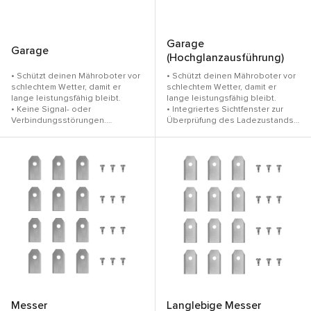
Garage
Garage
(Hochglanzausführung)
• Schützt deinen Mähroboter vor
• Schützt deinen Mähroboter vor
schlechtem Wetter, damit er
schlechtem Wetter, damit er
lange leistungsfähig bleibt.
lange leistungsfähig bleibt.
• Keine Signal- oder
• Integriertes Sichtfenster zur
Verbindungsstörungen.
Überprüfung des Ladezustands
• Kompatibel mit der RockMow Z
• Keine Signal- oder
Reihe, RockMow S Reihe und
Verbindungsstörungen.
RockNeo Q Reihe.
• Kompatibel mit RockMow Z
Reihe, RockMow S Reihe und
RockNeo Q Reihe.
Messer
Langlebige Messer