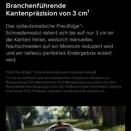
Branchenführende
Kantenpräzision von 3 cm¹
Das vollautomatische PreciEdge™-
Schneidemodul nähert sich bis auf nur 3 cm an
die Kanten heran, wodurch manuelles
Nachschneiden auf ein Minimum reduziert wird
und ein nahezu perfektes Endergebnis erzielt
wird.
*Das PreciEdge™-Schneidemodul wird separat verkauft.
**3 cm bezieht sich auf den strukturellen Hardware-Abstand zur
Begrenzung. Die tatsächlichen Schnittergebnisse werden von den
Rasenkantenbedingungen und der Softwarelogik beeinflusst; letztere
wird durch OTA-Firmware-Updates kontinuierlich verbessert.