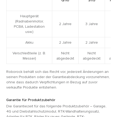
Q110
S115
Roc
Z
Hauptgerät
(Radnabenmotor,
2 Jahre
3 Jahre
3 
PCBA, Ladestation
usw.)
Akku
2 Jahre
2 Jahre
2 
Verschleißteile (z. B.
Nicht
Nicht
N
Messer)
abgedeckt
abgedeckt
abg
Roborock behält sich das Recht vor, jederzeit Änderungen an
seinen Produkten oder der Garantieabdeckung vorzunehmen,
ohne dass dadurch Verpflichtungen in Bezug auf zuvor
verkaufte Produkte entstehen.
Garantie für Produktzubehör
Die Garantiezeit für das folgende Produktzubehör – Garage,
4G und Diebstahlschutzmodul, RTK-Wandhalterungssatz,
Adapter für RTK, Räder für raues Gelände, RTK-