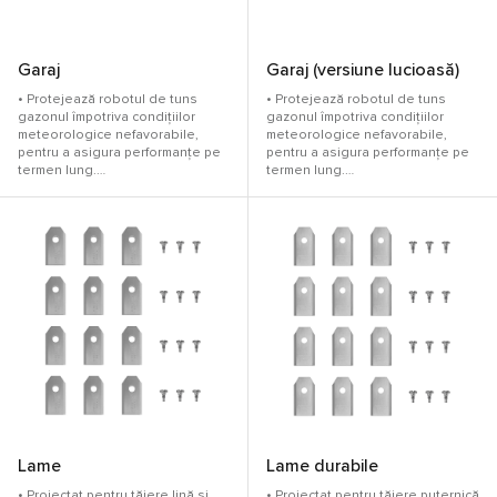
Garaj
Garaj (versiune lucioasă)
• Protejează robotul de tuns
• Protejează robotul de tuns
gazonul împotriva condițiilor
gazonul împotriva condițiilor
meteorologice nefavorabile,
meteorologice nefavorabile,
pentru a asigura performanțe pe
pentru a asigura performanțe pe
termen lung.
termen lung.
• Fără interferențe cu semnalele
• Fereastră de vizualizare
sau conectivitatea.
integrată pentru verificarea
• Compatibil cu RockMow Z
indicatorilor luminoși ai stației de
Series, S Series și RockNeo Q
încărcare.
Series.
• Fără interferențe cu semnalele
sau conectivitatea.
• Compatibil cu RockMow Z
Series, S Series și RockNeo Q
Series.
Lame
Lame durabile
• Proiectat pentru tăiere lină și
• Proiectat pentru tăiere puternică