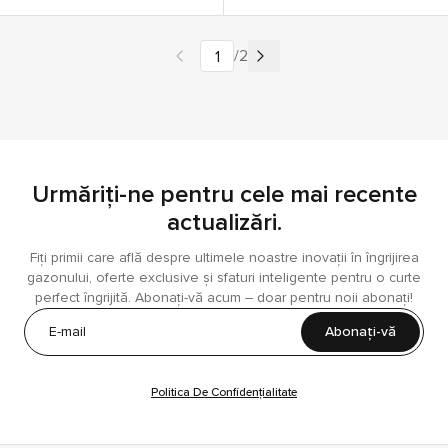
Series.
/
2
pagination.jumpTo
pagination.currentPage 1, pagina
Urmăriți-ne pentru cele mai recente
actualizări.
Fiți primii care află despre ultimele noastre inovații în îngrijirea
gazonului, oferte exclusive și sfaturi inteligente pentru o curte
perfect îngrijită. Abonați-vă acum – doar pentru noii abonați!
Abonați-vă
Politica De Confidențialitate