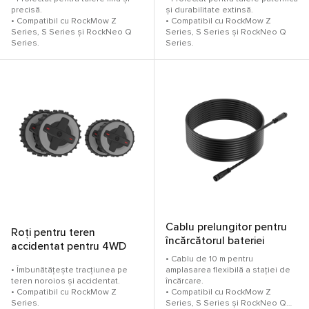
precisă.
și durabilitate extinsă.
• Compatibil cu RockMow Z
• Compatibil cu RockMow Z
Series, S Series și RockNeo Q
Series, S Series și RockNeo Q
Series.
Series.
Cablu prelungitor pentru
Roți pentru teren
încărcătorul bateriei
accidentat pentru 4WD
• Cablu de 10 m pentru
• Îmbunătățește tracțiunea pe
amplasarea flexibilă a stației de
teren noroios și accidentat.
încărcare.
• Compatibil cu RockMow Z
• Compatibil cu RockMow Z
Series.
Series, S Series și RockNeo Q