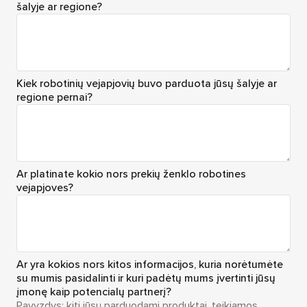
šalyje ar regione?
Kiek robotinių vejapjovių buvo parduota jūsų šalyje ar
regione pernai?
Ar platinate kokio nors prekių ženklo robotines
vejapjoves?
Ar yra kokios nors kitos informacijos, kuria norėtumėte
su mumis pasidalinti ir kuri padėtų mums įvertinti jūsų
įmonę kaip potencialų partnerį?
Pavyzdys: kiti jūsų parduodami produktai, teikiamos