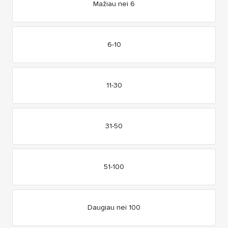
Mažiau nei 6
6-10
11-30
31-50
51-100
Daugiau nei 100