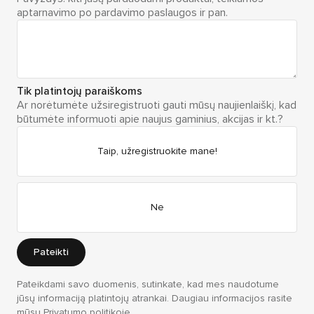
aptarnavimo po pardavimo paslaugos ir pan.
Tik platintojų paraiškoms
Ar norėtumėte užsiregistruoti gauti mūsų naujienlaiškį, kad
būtumėte informuoti apie naujus gaminius, akcijas ir kt.?
Taip, užregistruokite mane!
Ne
Pateikti
Pateikdami savo duomenis, sutinkate, kad mes naudotume
jūsų informaciją platintojų atrankai. Daugiau informacijos rasite
mūsų
Privatumo politikoje
.