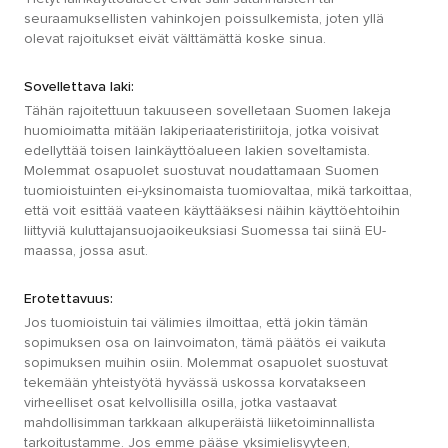
seuraamuksellisten vahinkojen poissulkemista, joten yllä
olevat rajoitukset eivät välttämättä koske sinua.
Sovellettava laki:
Tähän rajoitettuun takuuseen sovelletaan Suomen lakeja
huomioimatta mitään lakiperiaateristiriitoja, jotka voisivat
edellyttää toisen lainkäyttöalueen lakien soveltamista.
Molemmat osapuolet suostuvat noudattamaan Suomen
tuomioistuinten ei-yksinomaista tuomiovaltaa, mikä tarkoittaa,
että voit esittää vaateen käyttääksesi näihin käyttöehtoihin
liittyviä kuluttajansuojaoikeuksiasi Suomessa tai siinä EU-
maassa, jossa asut.
Erotettavuus:
Jos tuomioistuin tai välimies ilmoittaa, että jokin tämän
sopimuksen osa on lainvoimaton, tämä päätös ei vaikuta
sopimuksen muihin osiin. Molemmat osapuolet suostuvat
tekemään yhteistyötä hyvässä uskossa korvatakseen
virheelliset osat kelvollisilla osilla, jotka vastaavat
mahdollisimman tarkkaan alkuperäistä liiketoiminnallista
tarkoitustamme. Jos emme pääse yksimielisyyteen,