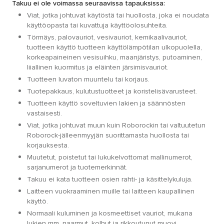
Takuu ei ole voimassa seuraavissa tapauksissa:
Viat, jotka johtuvat käytöstä tai huollosta, joka ei noudata
käyttöopasta tai kuvattuja käyttöolosuhteita.
Törmäys, palovauriot, vesivauriot, kemikaalivauriot,
tuotteen käyttö tuotteen käyttölämpötilan ulkopuolella,
korkeapaineinen vesisuihku, maanjäristys, putoaminen,
liiallinen kuormitus ja eläinten järsimisvauriot.
Tuotteen luvaton muuntelu tai korjaus.
Tuotepakkaus, kulutustuotteet ja koristelisävarusteet.
Tuotteen käyttö soveltuvien lakien ja säännösten
vastaisesti.
Viat, jotka johtuvat muun kuin Roborockin tai valtuutetun
Roborock-jälleenmyyjän suorittamasta huollosta tai
korjauksesta.
Muutetut, poistetut tai lukukelvottomat mallinumerot,
sarjanumerot ja tuotemerkinnät.
Takuu ei kata tuotteen osien rahti- ja käsittelykuluja.
Laitteen vuokraaminen muille tai laitteen kaupallinen
käyttö.
Normaali kuluminen ja kosmeettiset vauriot, mukana
lukien mm. naarmut, kolhut ja rikkoutunut muovi.