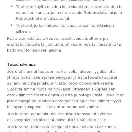
Tuotteen käyttö muiden kuin virallisten lisävarusteiden tai
varaosien kanssa, joita ei ole saatu Roborockilta tai joita
Roborock ei ole valtuuttanut.
Tuotteet, jotka katoavat tai varastetaan hankkimisen
jälkeen.
Roborock pidättää oikeuden deaktivoida tuotteen, jos
epäillään petosta tai jos tuote on väärennös tai varastettu tai
kadonnut toimituksen aikana.
Takuuhakemus:
Jos olet tilannut tuotteen paikalliselta jälleenmyyjältä, ota
yhteys paikalliseen jälleenmyyjään ja esitä todiste tuotteen
sarjanumerosta ja takuun tilasta Roborock-sovelluksesta.
Suosittelemme myös painokkaasti liittämään alkuperäisen
ostokuitin todisteena omistuksesta ja ostopäivästä. Paikallinen
jälleenmyyjä on tuotteen ostomaassa sijaitseva jälleenmyyjä
tai myyntikumppani. Hän kertoo seuraavat vaiheet.
Jos tarvitset apua takuuhakemuksen kanssa, ota yhteys
asiakaspalvelutiimiin chat-palvelulla tai sähköpostitse.
Jos tarvitset lisää tuotetietoja tai haluat aloittaa live-chatin,