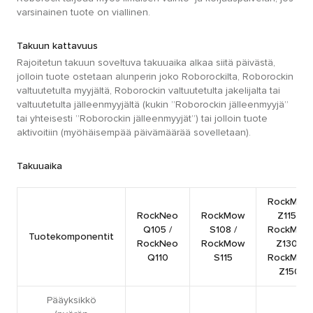
varsinainen tuote on viallinen.
Takuun kattavuus
Rajoitetun takuun soveltuva takuuaika alkaa siitä päivästä,
jolloin tuote ostetaan alunperin joko Roborockilta, Roborockin
valtuutetulta myyjältä, Roborockin valtuutetulta jakelijalta tai
valtuutetulta jälleenmyyjältä (kukin ”Roborockin jälleenmyyjä”
tai yhteisesti ”Roborockin jälleenmyyjät”) tai jolloin tuote
aktivoitiin (myöhäisempää päivämäärää sovelletaan).
Takuuaika
RockMow
RockNeo
RockMow
Z115 /
Q105 /
S108 /
RockMow
Tuotekomponentit
RockNeo
RockMow
Z130 /
Q110
S115
RockMow
Z150
Pääyksikkö