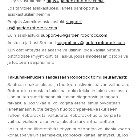
siirry sivustollemme
https://garden.roborock.com/fi
Jos tarvitset asiakastukea, lähetä sähköpostia
asiakastukitiimillemme:
Pohjois-Amerikan asiakastuki:
support-
us@garden.roborock.com
EU:n asiakastuki:
support-eu@garden.roborock.com
Australia ja Uusi-Seelanti:
support-anz@garden.roborock.com
Kun otat yhteyttä asiakaspalvelutiimiin, pidä käsillä pätevä
ostotodiste (myyntikuitti tai lasku), jossa ilmoitetaan ostopäivä
ja tuotteen sarjanumero.
Takuuhakemuksen saadessaan Roborock toimii seuraavasti:
Saatuaan hakemuksesi ja tuotteen aktivointipäivän valtuutettu
Roborockin edustaja tarkistaa, onko leikkurin takuu voimassa.
Hän auttaa suorittamaan alustavan diagnoosin ja tarjoaa
ratkaisuja. Jos vikaa ei voi korjata etänä, sinua pyydetään
lähettämään tuote tiettyyn huoltoon/palvelukeskukseen.
Tällöin Roborock tai valtuutettu Roborock-huolto korjaa tai
vaihtaa viallisen osan veloituksetta tai vaihtaa tuotteen.
Jos tuote on lähetettävä tiettyyn huoltoon/palvelukeskukseen
korjauspalvelun saamiseksi, Roborock kattaa lähetyskulut, jos