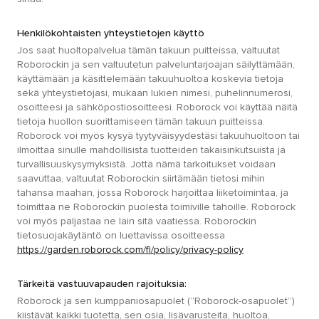
Henkilökohtaisten yhteystietojen käyttö
Jos saat huoltopalvelua tämän takuun puitteissa, valtuutat
Roborockin ja sen valtuutetun palveluntarjoajan säilyttämään,
käyttämään ja käsittelemään takuuhuoltoa koskevia tietoja
sekä yhteystietojasi, mukaan lukien nimesi, puhelinnumerosi,
osoitteesi ja sähköpostiosoitteesi. Roborock voi käyttää näitä
tietoja huollon suorittamiseen tämän takuun puitteissa.
Roborock voi myös kysyä tyytyväisyydestäsi takuuhuoltoon tai
ilmoittaa sinulle mahdollisista tuotteiden takaisinkutsuista ja
turvallisuuskysymyksistä. Jotta nämä tarkoitukset voidaan
saavuttaa, valtuutat Roborockin siirtämään tietosi mihin
tahansa maahan, jossa Roborock harjoittaa liiketoimintaa, ja
toimittaa ne Roborockin puolesta toimiville tahoille. Roborock
voi myös paljastaa ne lain sitä vaatiessa. Roborockin
tietosuojakäytäntö on luettavissa osoitteessa
https://garden.roborock.com/fi/policy/privacy-policy
Tärkeitä vastuuvapauden rajoituksia:
Roborock ja sen kumppaniosapuolet (”Roborock-osapuolet”)
kiistävät kaikki tuotetta, sen osia, lisävarusteita, huoltoa,