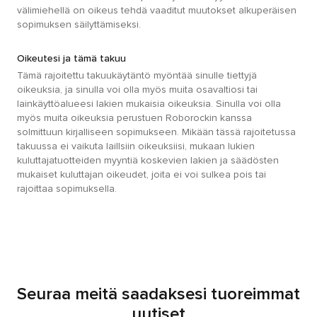
välimiehellä on oikeus tehdä vaaditut muutokset alkuperäisen
sopimuksen säilyttämiseksi.
Oikeutesi ja tämä takuu
Tämä rajoitettu takuukäytäntö myöntää sinulle tiettyjä
oikeuksia, ja sinulla voi olla myös muita osavaltiosi tai
lainkäyttöalueesi lakien mukaisia oikeuksia. Sinulla voi olla
myös muita oikeuksia perustuen Roborockin kanssa
solmittuun kirjalliseen sopimukseen. Mikään tässä rajoitetussa
takuussa ei vaikuta laillsiin oikeuksiisi, mukaan lukien
kuluttajatuotteiden myyntiä koskevien lakien ja säädösten
mukaiset kuluttajan oikeudet, joita ei voi sulkea pois tai
rajoittaa sopimuksella.
Seuraa meitä saadaksesi tuoreimmat
uutiset