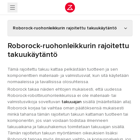
Roborock-ruohonleikkurin rajoitettu takuukäytäntö
Roborock-ruohonleikkurin rajoitettu
takuukäytäntö
Tämä rajoitettu takuu kattaa pelkästään tuotteen ja sen
komponenttien materiaali- ja valmistusviat, kun sitä käytetään
normaaleissa ja tavallisissa olosuhteissa.
Roborock takaa näiden ehtojen mukaisesti, että uudessa
Roborock-robottiruohonleikkurissa ei ole materiaali- tai
valmistusvikoja soveltuvan
takuuajan
sisällä (määritellään alla).
Roborock korjaa tai vaihtaa oman päätöksensä mukaisesti
minkä tahansa tämän rajoitetun takuun kattaman tuotteen tai
komponentin, jos vian voidaan todistaa ilmenneen
takuuaikana ja takuuhakemus toimitetaan takuuajan sisällä.
Tämän rajoitetun takuun myöntämien oikeuksien lisäksi
Roborock tarjoaa myös ilmaisen vaihto- ja korjauspalvelun, jos