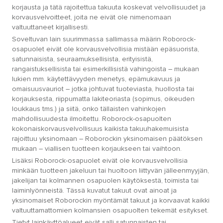
korjausta ja tätä rajoitettua takuuta koskevat velvollisuudet ja
korvausvelvoitteet, joita ne eivät ole nimenomaan
valtuuttaneet kirjallisesti.
Soveltuvan lain suurimmassa sallimassa määrin Roborock-
osapuolet eivät ole korvausvelvollisia mistään epäsuorista,
satunnaisista, seuraamuksellisista, erityisistä,
rangaistuksellisista tai esimerkillisistä vahingoista – mukaan
lukien mm. käytettävyyden menetys, epämukavuus ja
omaisuusvauriot – jotka johtuvat tuoteviasta, huollosta tai
korjauksesta, riippumatta lakiteoriasta (sopimus, oikeuden
loukkaus tms.) ja siitä, onko tällaisten vahinkojen
mahdollisuudesta ilmoitettu. Roborock-osapuolten
kokonaiskorvausvelvollisuus kaikista takuuhakemuisista
rajoittuu yksinomaan – Roborockin yksinomaisen päätöksen
mukaan – viallisen tuotteen korjaukseen tai vaihtoon.
Lisäksi Roborock-osapuolet eivät ole korvausvelvollisia
minkään tuotteen jakeluun tai huoltoon liittyvän jälleenmyyjän,
jakelijan tai kolmannen osapuolen käytöksestä, toimista tai
laiminlyönneistä. Tässä kuvatut takuut ovat ainoat ja
yksinomaiset Roborockin myöntämät takuut ja korvaavat kaikki
valtuuttamattomien kolmansien osapuolten tekemät esitykset.
Tietyt lainkäyttöalueet eivät salli satunnaisten tai