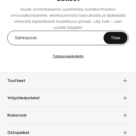
Kuule ensimmäisenä uusimmista nurmikonhoidon
innovaatioistamme, eksklusiivisista tarjouksista ja älykkäistä
vinkeistä täydellisesti hoidettuun pihaan. Liity heti – vain
uusille tilaajille!
Tilaa
Tietosuojakäytäntö
Tuotteet
Yritystiedustelut
Roborock
Ostopaikat