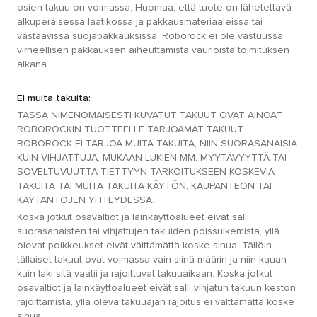
osien takuu on voimassa. Huomaa, että tuote on lähetettävä
alkuperäisessä laatikossa ja pakkausmateriaaleissa tai
vastaavissa suojapakkauksissa. Roborock ei ole vastuussa
virheellisen pakkauksen aiheuttamista vaurioista toimituksen
aikana.
Ei muita takuita:
TÄSSÄ NIMENOMAISESTI KUVATUT TAKUUT OVAT AINOAT
ROBOROCKIN TUOTTEELLE TARJOAMAT TAKUUT.
ROBOROCK EI TARJOA MUITA TAKUITA, NIIN SUORASANAISIA
KUIN VIHJATTUJA, MUKAAN LUKIEN MM. MYYTÄVYYTTÄ TAI
SOVELTUVUUTTA TIETTYYN TARKOITUKSEEN KOSKEVIA
TAKUITA TAI MUITA TAKUITA KÄYTÖN, KAUPANTEON TAI
KÄYTÄNTÖJEN YHTEYDESSÄ.
Koska jotkut osavaltiot ja lainkäyttöalueet eivät salli
suorasanaisten tai vihjattujen takuiden poissulkemista, yllä
olevat poikkeukset eivät välttämättä koske sinua. Tällöin
tällaiset takuut ovat voimassa vain siinä määrin ja niin kauan
kuin laki sitä vaatii ja rajoittuvat takuuaikaan. Koska jotkut
osavaltiot ja lainkäyttöalueet eivät salli vihjatun takuun keston
rajoittamista, yllä oleva takuuajan rajoitus ei välttämättä koske
sinua.