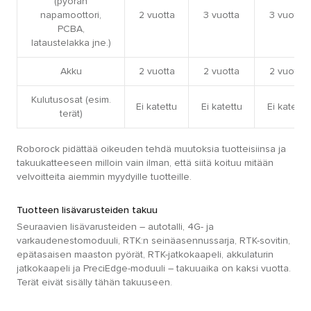
(pyörän
napamoottori,
2 vuotta
3 vuotta
3 vuotta
PCBA,
lataustelakka jne.)
Akku
2 vuotta
2 vuotta
2 vuotta
Kulutusosat (esim.
Ei katettu
Ei katettu
Ei katettu
terät)
Roborock pidättää oikeuden tehdä muutoksia tuotteisiinsa ja
takuukatteeseen milloin vain ilman, että siitä koituu mitään
velvoitteita aiemmin myydyille tuotteille.
Tuotteen lisävarusteiden takuu
Seuraavien lisävarusteiden – autotalli, 4G- ja
varkaudenestomoduuli, RTK:n seinäasennussarja, RTK-sovitin,
epätasaisen maaston pyörät, RTK-jatkokaapeli, akkulaturin
jatkokaapeli ja PreciEdge-moduuli – takuuaika on kaksi vuotta.
Terät eivät sisälly tähän takuuseen.