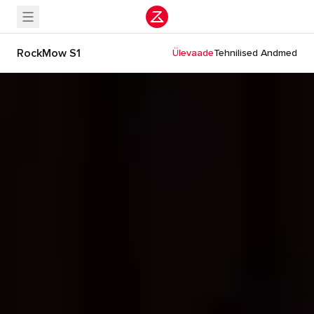
RockMow S1
Ülevaade
Tehnilised Andmed