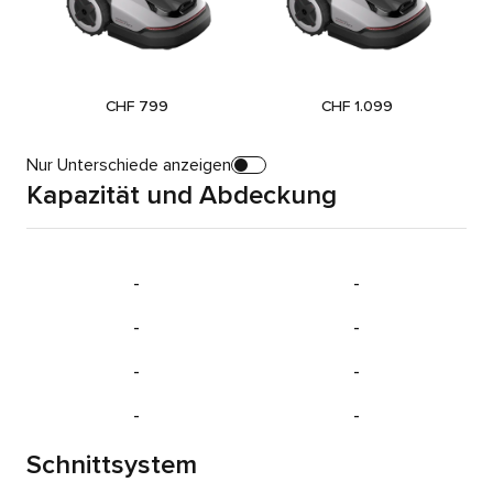
Current Price:
Current Price:
CHF 799
CHF 1.099
Nur Unterschiede anzeigen
Kapazität und Abdeckung
-
-
-
-
-
-
-
-
Schnittsystem