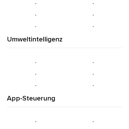
-
-
-
-
-
-
Umweltintelligenz
-
-
-
-
-
-
App-Steuerung
-
-