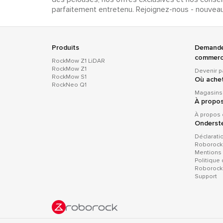
parfaitement entretenu. Rejoignez-nous - nouvea
Produits
Demande
commerc
RockMow Z1 LiDAR
RockMow Z1
Devenir p
RockMow S1
Où ache
RockNeo Q1
Magasins 
À propo
À propos
Onderst
Déclarati
Roborock
Mentions
Politique
Roborock
Support