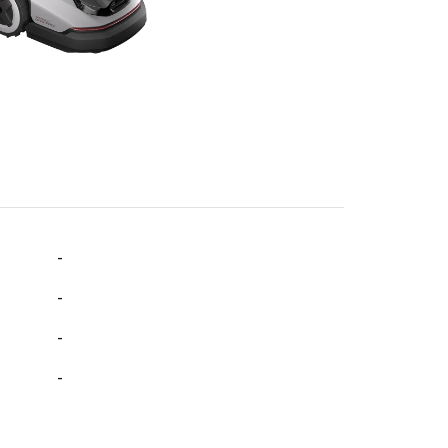
-
-
-
-