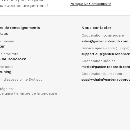
Politique De Confidentialité
ux abonnés uniquement !
s de renseignements
Nous contacter
iaux
Coopération commerciale
artenaire
sales@garden.roborock.com
ter
Service après-vente (Europe)
à proximité
support-eu@garden.roboroc
s de Roborock
Coopération médias
 de nous
media@garden.roborock.com
euning
Coopération fournisseur
on d’accessibilité EAA pour
supply-chain@garden.roboro
 légales
 de garantie limitée de la tondeuse