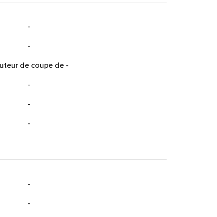
-
-
uteur de coupe de
-
-
-
-
-
-