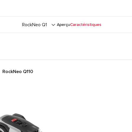
RockNeo Q1
Aperçu
Caractéristiques
RockNeo Q110